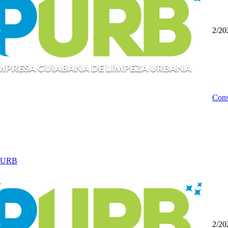
2/20
Cons
PURB
2/20