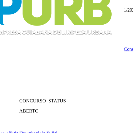
1/20
Cons
CONCURSO_STATUS
ABERTO
 sua Nota
Download do Edital